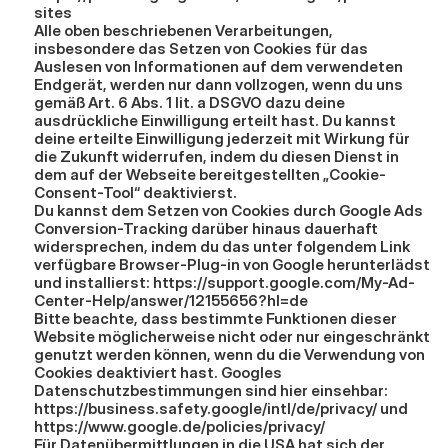
sites
Alle oben beschriebenen Verarbeitungen, 
insbesondere das Setzen von Cookies für das 
Auslesen von Informationen auf dem verwendeten 
Endgerät, werden nur dann vollzogen, wenn du uns 
gemäß Art. 6 Abs. 1 lit. a DSGVO dazu deine 
ausdrückliche Einwilligung erteilt hast. Du kannst 
deine erteilte Einwilligung jederzeit mit Wirkung für 
die Zukunft widerrufen, indem du diesen Dienst in 
dem auf der Webseite bereitgestellten „Cookie-
Consent-Tool“ deaktivierst.
Du kannst dem Setzen von Cookies durch Google Ads 
Conversion-Tracking darüber hinaus dauerhaft 
widersprechen, indem du das unter folgendem Link 
verfügbare Browser-Plug-in von Google herunterlädst 
und installierst: 
https://support.google.com/My-Ad-
Center-Help/answer/12155656?hl=de
Bitte beachte, dass bestimmte Funktionen dieser 
Website möglicherweise nicht oder nur eingeschränkt 
genutzt werden können, wenn du die Verwendung von 
Cookies deaktiviert hast. Googles 
Datenschutzbestimmungen sind hier einsehbar: 
https://business.safety.google/intl/de/privacy/
 und 
https://www.google.de/policies/privacy/
Für Datenübermittlungen in die USA hat sich der 