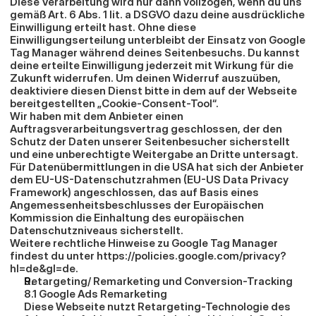
Diese Verarbeitung wird nur dann vollzogen, wenn du uns 
gemäß Art. 6 Abs. 1 lit. a DSGVO dazu deine ausdrückliche 
Einwilligung erteilt hast. Ohne diese 
Einwilligungserteilung unterbleibt der Einsatz von Google 
Tag Manager während deines Seitenbesuchs. Du kannst 
deine erteilte Einwilligung jederzeit mit Wirkung für die 
Zukunft widerrufen. Um deinen Widerruf auszuüben, 
deaktiviere diesen Dienst bitte in dem auf der Webseite 
bereitgestellten „Cookie-Consent-Tool“.
Wir haben mit dem Anbieter einen 
Auftragsverarbeitungsvertrag geschlossen, der den 
Schutz der Daten unserer Seitenbesucher sicherstellt 
und eine unberechtigte Weitergabe an Dritte untersagt.
Für Datenübermittlungen in die USA hat sich der Anbieter 
dem EU-US-Datenschutzrahmen (EU-US Data Privacy 
Framework) angeschlossen, das auf Basis eines 
Angemessenheitsbeschlusses der Europäischen 
Kommission die Einhaltung des europäischen 
Datenschutzniveaus sicherstellt.
Weitere rechtliche Hinweise zu Google Tag Manager 
findest du unter 
https://policies.google.com/privacy?
hl=de&gl=de
.
Retargeting/ Remarketing und Conversion-Tracking
8.1 Google Ads Remarketing
Diese Webseite nutzt Retargeting-Technologie des 