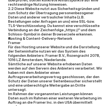
überprüfen, sollten konkrete Anhaltspunkte auf eine 
rechtswidrige Nutzung hinweisen.
2.2 Diese Website nutzt aus Sicherheitsgründen und 
zum Schutz der Übertragung personenbezogener 
Daten und anderer vertraulicher Inhalte (z.B. 
Bestellungen oder Anfragen an uns) eine SSL-bzw. 
TLS-Verschlüsselung. Du kannst eine verschlüsselte 
Verbindung an der Zeichenfolge „https://“ und dem 
Schloss-Symbol in deiner Browserzeile erkennen.
Hosting & Content-Delivery-Network
Framer
Für das Hosting unserer Website und die Darstellung 
der Seiteninhalte nutzen wir das System des 
folgenden Anbieters: Framer B.V., Rozengracht 207B, 
1016 LZ Amsterdam, Niederlande.
Sämtliche auf unserer Website erhobenen Daten 
werden auf den Servern des Anbieters verarbeitet. Wir 
haben mit dem Anbieter einen 
Auftragsverarbeitungsvertrag geschlossen, der den 
Schutz der Daten unserer Seitenbesucher sicherstellt 
und eine unberechtigte Weitergabe an Dritte 
untersagt.
Im Rahmen der vorgenannten Leistungen können 
Daten auch im Rahmen einer weiteren Verarbeitung im 
Auftrag an die Framer Inc. in den USA übermittelt 