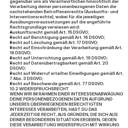
gegenüber uns als Verantwortlichen hinsichtlich der 
Verarbeitung deiner personenbezogenen Daten die 
nachstehenden Betroffenenrechte (Auskunfts- und 
Interventionsrechte), wobei für die jeweiligen 
Ausübungsvoraussetzungen auf die angeführte 
Rechtsgrundlage verwiesen wird:
Auskunftsrecht gemäß Art. 15 DSGVO;
Recht auf Berichtigung gemäß Art. 16 DSGVO;
Recht auf Löschung gemäß Art. 17 DSGVO;
Recht auf Einschränkung der Verarbeitung gemäß Art. 
18 DSGVO;
Recht auf Unterrichtung gemäß Art. 19 DSGVO;
Recht auf Datenübertragbarkeit gemäß Art. 20 
DSGVO;
Recht auf Widerruf erteilter Einwilligungen gemäß Art. 
7 Abs. 3 DSGVO;
Recht auf Beschwerde gemäß Art. 77 DSGVO.
10.2 WIDERSPRUCHSRECHT
WENN WIR IM RAHMEN EINER INTERESSENABWÄGUNG 
DEINE PERSONENBEZOGENEN DATEN AUFGRUND 
UNSERES ÜBERWIEGENDEN BERECHTIGTEN 
INTERESSES VERARBEITEN, HAST DU DAS 
JEDERZEITIGE RECHT, AUS GRÜNDEN, DIE SICH AUS 
DEINER BESONDEREN SITUATION ERGEBEN, GEGEN 
DIESE VERARBEITUNG WIDERSPRUCH MIT WIRKUNG 