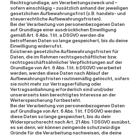
Rechtsgrundlage, am Verarbeitungszweck und – 
sofern einschlägig – zusätzlich anhand der jeweiligen 
gesetzlichen Aufbewahrungsfrist (z.B. handels- und 
steuerrechtliche Aufbewahrungsfristen).
Bei der Verarbeitung von personenbezogenen Daten 
auf Grundlage einer ausdrücklichen Einwilligung 
gemäß Art. 6 Abs. 1 lit. a DSGVO werden die 
betroffenen Daten so lange gespeichert, bis du deine 
Einwilligung widerrufst.
Existieren gesetzliche Aufbewahrungsfristen für 
Daten, die im Rahmen rechtsgeschäftlicher bzw. 
rechtsgeschäftsähnlicher Verpflichtungen auf der 
Grundlage von Art. 6 Abs. 1 lit. b DSGVO verarbeitet 
werden, werden diese Daten nach Ablauf der 
Aufbewahrungsfristen routinemäßig gelöscht, sofern 
sie nicht mehr zur Vertragserfüllung oder 
Vertragsanbahnung erforderlich sind und/oder 
unsererseits kein berechtigtes Interesse an der 
Weiterspeicherung fortbesteht.
Bei der Verarbeitung von personenbezogenen Daten 
auf Grundlage von Art. 6 Abs. 1 lit. f DSGVO werden 
diese Daten so lange gespeichert, bis du dein 
Widerspruchsrecht nach Art. 21 Abs. 1 DSGVO ausübst, 
es sei denn, wir können zwingende schutzwürdige 
Gründe für die Verarbeitung nachweisen, die deine 