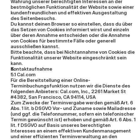
Wahrung unserer berechtigten Interessen an der 
bestmöglichen Funktionalität der Website sowie einer 
kundenfreundlichen und effektiven Ausgestaltung 
des Seitenbesuchs.
Du kannst deinen Browser so einstellen, dass du über 
das Setzen von Cookies informiert wirst und einzeln 
über deren Annahme entscheiden oder die Annahme 
von Cookies für bestimmte Fälle oder generell 
ausschließen kannst.
Bitte beachte, dass bei Nichtannahme von Cookies die 
Funktionalität unserer Website eingeschränkt sein 
kann.
Kontaktaufnahme
5.1 Cal.com
Für die Bereitstellung einer Online-
Terminbuchungsfunktion nutzen wir die Dienste des 
folgenden Anbieters: Cal.com, Inc., 2261 Market St 
#4382, San Francisco, CA 94114, USA
Zum Zwecke der Terminvergabe werden gemäß Art. 6 
Abs. 1 lit. b DSGVO Vor- und Zuname sowie Mailadresse 
(und ggf. die Telefonnummer, sofern ein telefonischer 
Termin gewünscht ist) erhoben und gemäß Art. 6 Abs. 1 
lit. f DSGVO auf Basis unseres berechtigten 
Interesses an einem effektiven Kundenmanagement 
und einer effizienten Terminverwaltung an den 