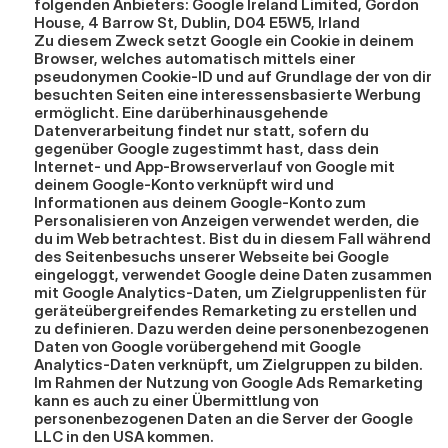
folgenden Anbieters: Google Ireland Limited, Gordon 
House, 4 Barrow St, Dublin, D04 E5W5, Irland
Zu diesem Zweck setzt Google ein Cookie in deinem 
Browser, welches automatisch mittels einer 
pseudonymen Cookie-ID und auf Grundlage der von dir 
besuchten Seiten eine interessensbasierte Werbung 
ermöglicht. Eine darüberhinausgehende 
Datenverarbeitung findet nur statt, sofern du 
gegenüber Google zugestimmt hast, dass dein 
Internet- und App-Browserverlauf von Google mit 
deinem Google-Konto verknüpft wird und 
Informationen aus deinem Google-Konto zum 
Personalisieren von Anzeigen verwendet werden, die 
du im Web betrachtest. Bist du in diesem Fall während 
des Seitenbesuchs unserer Webseite bei Google 
eingeloggt, verwendet Google deine Daten zusammen 
mit Google Analytics-Daten, um Zielgruppenlisten für 
geräteübergreifendes Remarketing zu erstellen und 
zu definieren. Dazu werden deine personenbezogenen 
Daten von Google vorübergehend mit Google 
Analytics-Daten verknüpft, um Zielgruppen zu bilden. 
Im Rahmen der Nutzung von Google Ads Remarketing 
kann es auch zu einer Übermittlung von 
personenbezogenen Daten an die Server der Google 
LLC in den USA kommen.