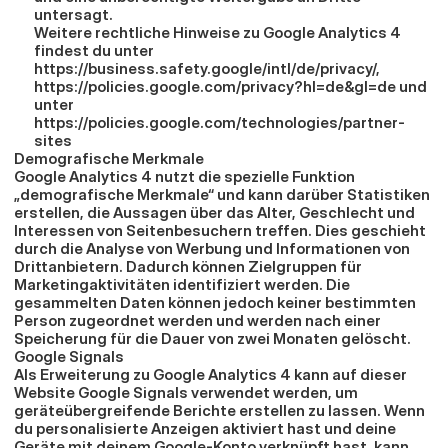
untersagt.
Weitere rechtliche Hinweise zu Google Analytics 4 
findest du unter 
https://business.safety.google/intl/de/privacy/
, 
https://policies.google.com/privacy?hl=de&gl=de
 und 
unter 
https://policies.google.com/technologies/partner-
sites
Demografische Merkmale
Google Analytics 4 nutzt die spezielle Funktion 
„demografische Merkmale“ und kann darüber Statistiken 
erstellen, die Aussagen über das Alter, Geschlecht und 
Interessen von Seitenbesuchern treffen. Dies geschieht 
durch die Analyse von Werbung und Informationen von 
Drittanbietern. Dadurch können Zielgruppen für 
Marketingaktivitäten identifiziert werden. Die 
gesammelten Daten können jedoch keiner bestimmten 
Person zugeordnet werden und werden nach einer 
Speicherung für die Dauer von zwei Monaten gelöscht.
Google Signals
Als Erweiterung zu Google Analytics 4 kann auf dieser 
Website Google Signals verwendet werden, um 
geräteübergreifende Berichte erstellen zu lassen. Wenn 
du personalisierte Anzeigen aktiviert hast und deine 
Geräte mit deinem Google-Konto verknüpft hast, kann 