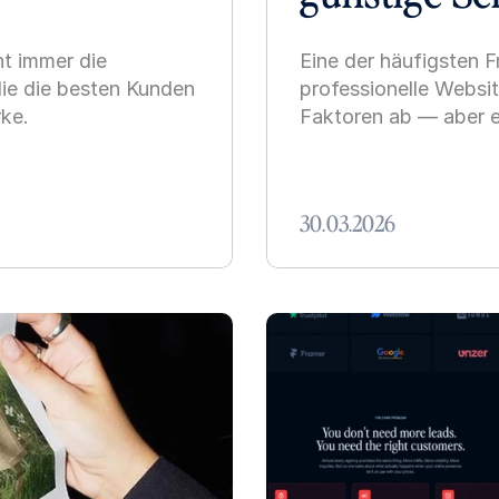
t immer die 
Eine der häufigsten F
ie die besten Kunden 
professionelle Websit
ke.
Faktoren ab — aber e
30.03.2026