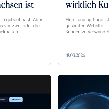
chsen ist
wirklich K
sie gebaut hast. Aber 
Eine Landing Page ist 
 vor zwei oder drei 
gesamten Website — s
ückhalten.
Kunden zu verwandel
18.03.2026