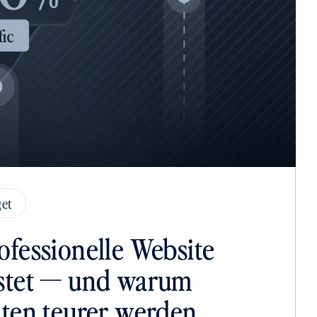
et
ofessionelle Website 
stet — und warum 
iten teurer werden