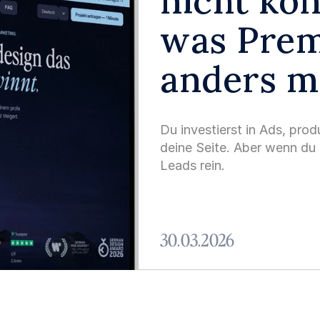
nicht kon
was Pre
anders 
Du investierst in Ads, prod
deine Seite. Aber wenn du 
Leads rein.
30.03.2026