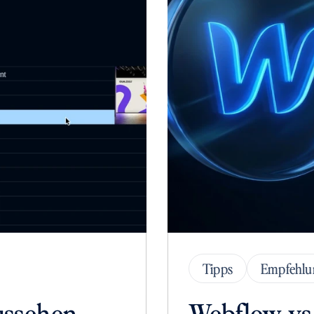
Tipps
Empfehlu
ussehen 
Webflow vs.