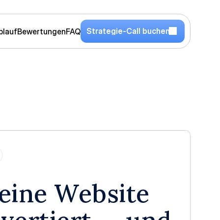
S
t
r
a
t
e
g
i
e
-
C
a
l
l
b
u
c
h
e
n
blauf
Bewertungen
FAQ
ine Website 