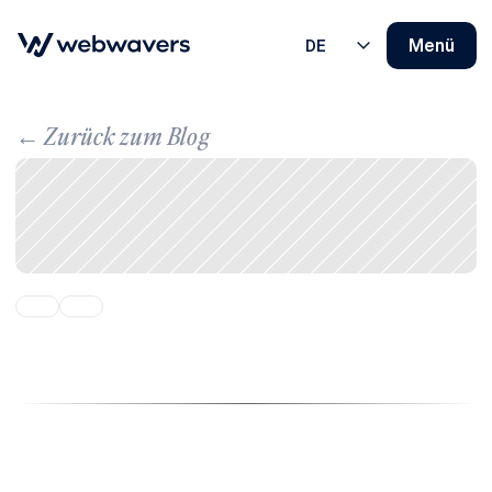
Select Language
Menü
EN
DE
← Zurück zum Blog
Theme
Works