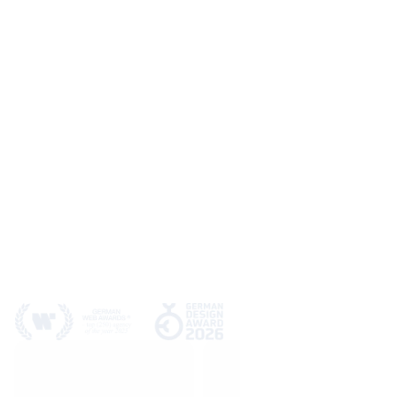
Adresse
Marktplatz 31
Referenzen
89312 Günzburg
Ressourcen
E-Mail
Prozess
hello@webwavers.de
Kontakt
Telefon
+49 (8221) 2011780
Select Language
Deutsch